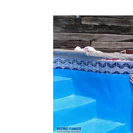
Piscina
de
Vinil:
Por
Que
Escolher
Essa
Opção
para
Sua
Casa?