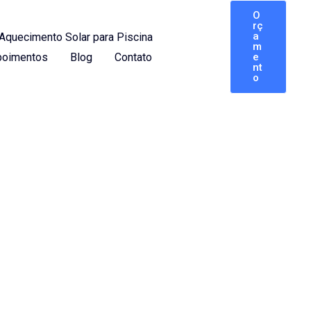
O
rç
a
Aquecimento Solar para Piscina
m
oimentos
Blog
Contato
e
nt
o