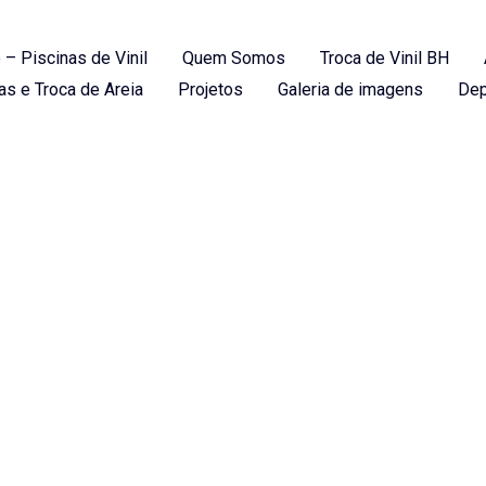
 – Piscinas de Vinil
Quem Somos
Troca de Vinil BH
as e Troca de Areia
Projetos
Galeria de imagens
Dep