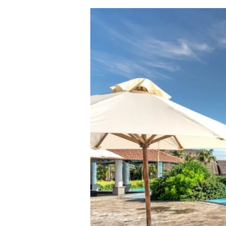
Comparando
Piscinas
de
Vinil,
Fibra
e
Alvenaria:
Qual
Escolher?