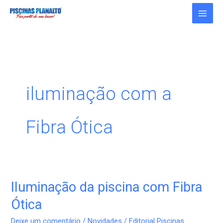
Ir
para
o
conteúdo
iluminação com a
Fibra Ótica
Iluminação da piscina com Fibra
Iluminação
da
Ótica
piscina
Deixe um comentário
/
Novidades
/
Editorial Piscinas