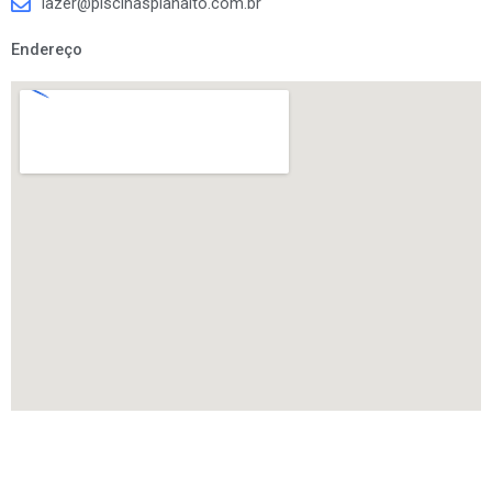
lazer@piscinasplanalto.com.br
Endereço