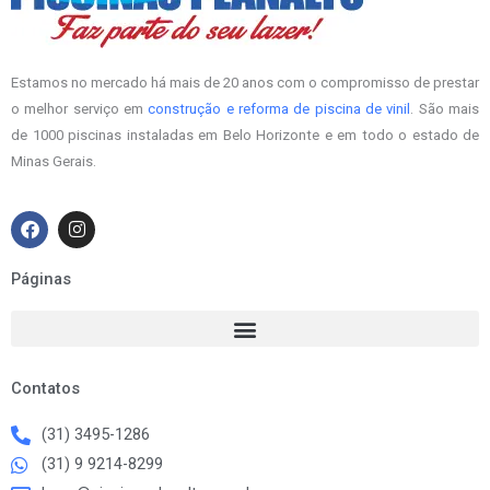
Estamos no mercado há mais de 20 anos com o compromisso de prestar
o melhor serviço em
construção e reforma de piscina de vinil
. São mais
de 1000 piscinas instaladas em Belo Horizonte e em todo o estado de
Minas Gerais.
F
I
a
n
c
s
e
t
Páginas
b
a
o
g
o
r
k
a
m
Contatos
(31) 3495-1286
(31) 9 9214-8299