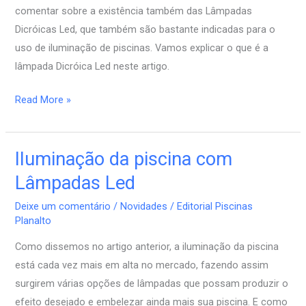
comentar sobre a existência também das Lâmpadas
Led
Dicróicas Led, que também são bastante indicadas para o
uso de iluminação de piscinas. Vamos explicar o que é a
lâmpada Dicróica Led neste artigo.
Read More »
Iluminação da piscina com
Iluminação
da
Lâmpadas Led
piscina
Deixe um comentário
/
Novidades
/
Editorial Piscinas
com
Planalto
Lâmpadas
Como dissemos no artigo anterior, a iluminação da piscina
Led
está cada vez mais em alta no mercado, fazendo assim
surgirem várias opções de lâmpadas que possam produzir o
efeito desejado e embelezar ainda mais sua piscina. E como