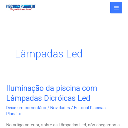
Ir
para
o
conteúdo
Lâmpadas Led
Iluminação da piscina com
Iluminação
da
Lâmpadas Dicróicas Led
piscina
Deixe um comentário
/
Novidades
/
Editorial Piscinas
com
Planalto
Lâmpadas
No artigo anterior, sobre as Lâmpadas Led, nós chegamos a
Dicróicas