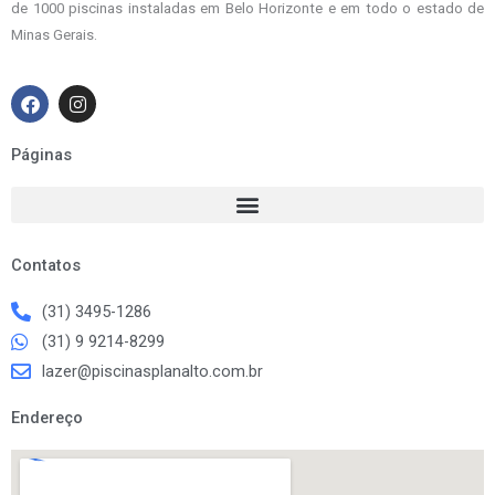
de 1000 piscinas instaladas em Belo Horizonte e em todo o estado de
Minas Gerais.
F
I
a
n
c
s
e
t
Páginas
b
a
o
g
o
r
k
a
m
Contatos
(31) 3495-1286
(31) 9 9214-8299
lazer@piscinasplanalto.com.br
Endereço