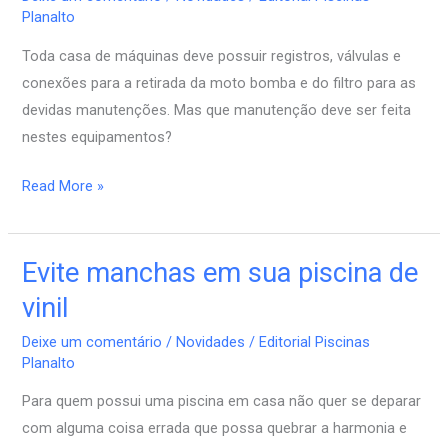
e
Planalto
bomba
Toda casa de máquinas deve possuir registros, válvulas e
da
conexões para a retirada da moto bomba e do filtro para as
piscina
devidas manutenções. Mas que manutenção deve ser feita
nestes equipamentos?
Read More »
Evite manchas em sua piscina de
Evite
manchas
vinil
em
Deixe um comentário
/
Novidades
/
Editorial Piscinas
sua
Planalto
piscina
Para quem possui uma piscina em casa não quer se deparar
de
com alguma coisa errada que possa quebrar a harmonia e
vinil