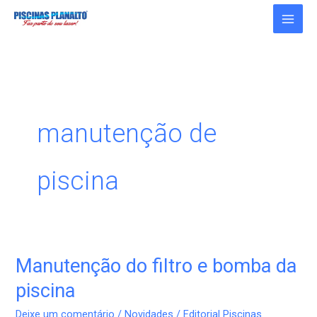
Ir
para
o
conteúdo
manutenção de
piscina
Manutenção do filtro e bomba da
Manutenção
do
piscina
filtro
Deixe um comentário
/
Novidades
/
Editorial Piscinas