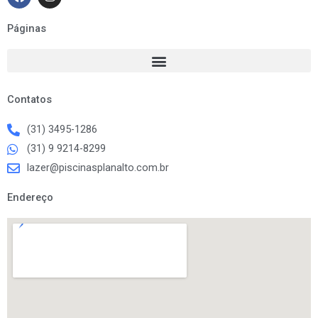
a
n
c
s
e
t
Páginas
b
a
o
g
o
r
k
a
m
Contatos
(31) 3495-1286
(31) 9 9214-8299
lazer@piscinasplanalto.com.br
Endereço