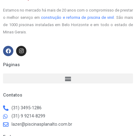
Estamos no mercado há mais de 20 anos com o compromisso de prestar
o melhor serviço em
construção e reforma de piscina de vinil
. São mais
de 1000 piscinas instaladas em Belo Horizonte e em todo o estado de
Minas Gerais.
F
I
a
n
c
s
e
t
Páginas
b
a
o
g
o
r
k
a
m
Contatos
(31) 3495-1286
(31) 9 9214-8299
lazer@piscinasplanalto.com.br