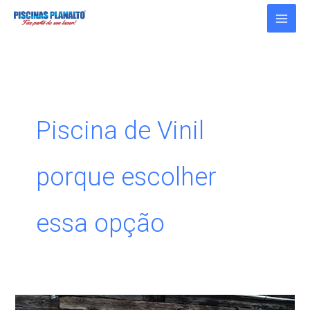
Ir
para
o
conteúdo
Piscina de Vinil
porque escolher
essa opção
Piscina