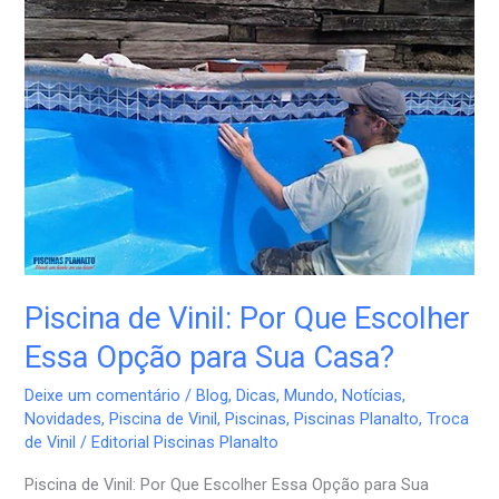
de
Vinil:
Por
Que
Escolher
Essa
Opção
para
Sua
Casa?
Piscina de Vinil: Por Que Escolher
Essa Opção para Sua Casa?
Deixe um comentário
/
Blog
,
Dicas
,
Mundo
,
Notícias
,
Novidades
,
Piscina de Vinil
,
Piscinas
,
Piscinas Planalto
,
Troca
de Vinil
/
Editorial Piscinas Planalto
Piscina de Vinil: Por Que Escolher Essa Opção para Sua