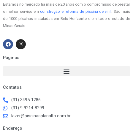
Estamos no mercado há mais de 20 anos com o compromisso de prestar
o melhor serviço em
construção e reforma de piscina de vinil
. São mais
de 1000 piscinas instaladas em Belo Horizonte e em todo o estado de
Minas Gerais.
F
I
a
n
c
s
e
t
Páginas
b
a
o
g
o
r
k
a
m
Contatos
(31) 3495-1286
(31) 9 9214-8299
lazer@piscinasplanalto.com.br
Endereço