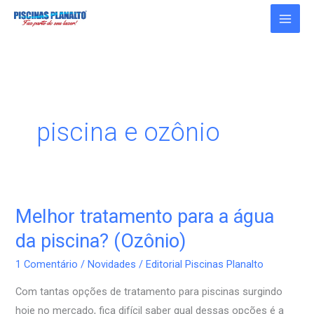
Ir
para
o
conteúdo
piscina e ozônio
Melhor tratamento para a água
Melhor
tratamento
da piscina? (Ozônio)
para
1 Comentário
/
Novidades
/
Editorial Piscinas Planalto
a
água
Com tantas opções de tratamento para piscinas surgindo
da
hoje no mercado, fica difícil saber qual dessas opções é a