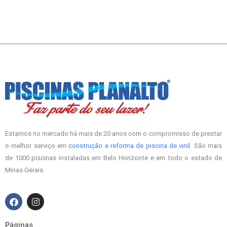
Estamos no mercado há mais de 20 anos com o compromisso de prestar
o melhor serviço em
construção e reforma de piscina de vinil
. São mais
de 1000 piscinas instaladas em Belo Horizonte e em todo o estado de
Minas Gerais.
F
I
a
n
c
s
e
t
Páginas