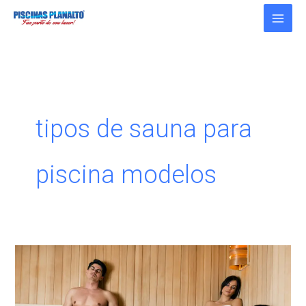
Ir
para
o
conteúdo
tipos de sauna para
piscina modelos
5
tipos
de