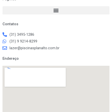
b
a
o
g
o
r
k
a
m
Contatos
(31) 3495-1286
(31) 9 9214-8299
lazer@piscinasplanalto.com.br
Endereço