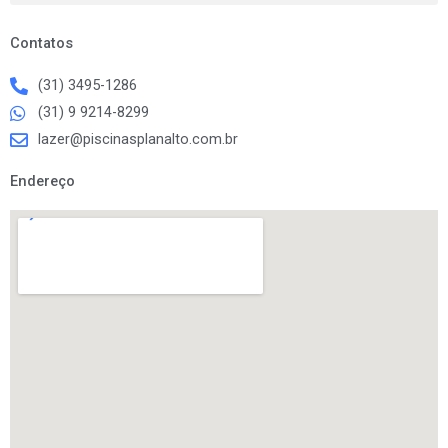
k
a
m
Contatos
(31) 3495-1286
(31) 9 9214-8299
lazer@piscinasplanalto.com.br
Endereço