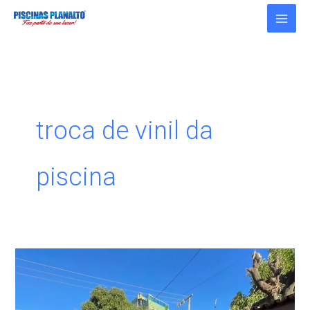
Ir
para
o
conteúdo
troca de vinil da
piscina
Quais
são
os