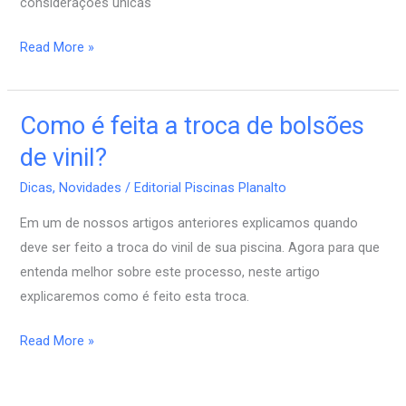
considerações únicas
Read More »
Como é feita a troca de bolsões
Como
é
de vinil?
feita
Dicas
,
Novidades
/
Editorial Piscinas Planalto
a
troca
Em um de nossos artigos anteriores explicamos quando
de
deve ser feito a troca do vinil de sua piscina. Agora para que
bolsões
entenda melhor sobre este processo, neste artigo
de
explicaremos como é feito esta troca.
vinil?
Read More »