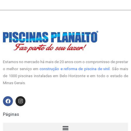
Estamos no mercado há mais de 20 anos com o compromisso de prestar
o melhor serviço em
construção e reforma de piscina de vinil
. São mais
de 1000 piscinas instaladas em Belo Horizonte e em todo o estado de
Minas Gerais.
F
I
a
n
c
s
e
t
Páginas
b
a
o
g
o
r