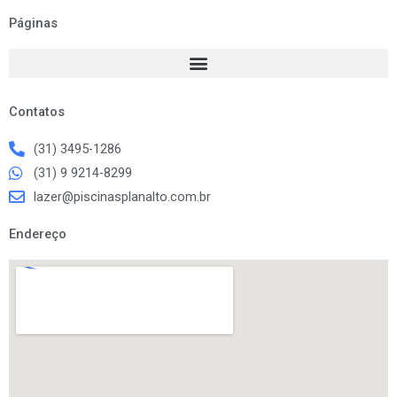
c
s
e
t
Páginas
b
a
o
g
o
r
k
a
m
Contatos
(31) 3495-1286
(31) 9 9214-8299
lazer@piscinasplanalto.com.br
Endereço