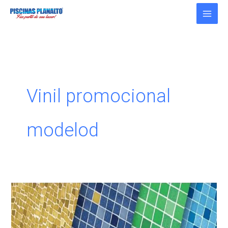
Ir
para
o
conteúdo
Vinil promocional
modelod
Vinil
promocional