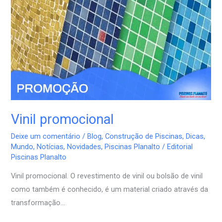
Vinil promocional
Deixe um comentário
/
Blog
,
Construção de Piscinas
,
Dicas
,
Mundo
,
Notícias
,
Novidades
,
Piscinas Planalto
/
Editorial
Piscinas Planalto
Vinil promocional. O revestimento de vinil ou bolsão de vinil
como também é conhecido, é um material criado através da
transformação…