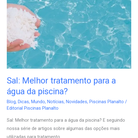
para
a
água
da
piscina?
Sal: Melhor tratamento para a
água da piscina?
Blog
,
Dicas
,
Mundo
,
Notícias
,
Novidades
,
Piscinas Planalto
/
Editorial Piscinas Planalto
Sal: Melhor tratamento para a água da piscina? E seguindo
nossa série de artigos sobre algumas das opções mais
utilizadas para tratamento…