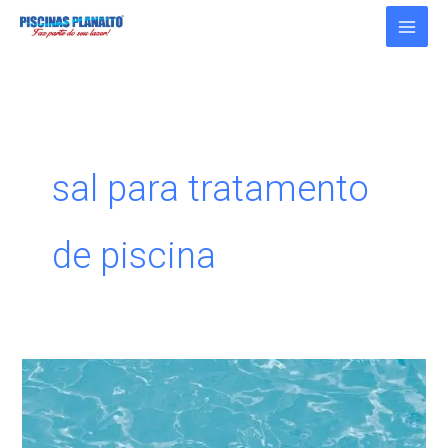
Ir
para
o
conteúdo
sal para tratamento
de piscina
Sal:
Melhor
tratamento