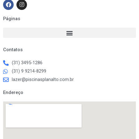
F
I
a
n
c
s
e
t
Páginas
b
a
o
g
o
r
k
a
m
Contatos
(31) 3495-1286
(31) 9 9214-8299
lazer@piscinasplanalto.com.br
Endereço